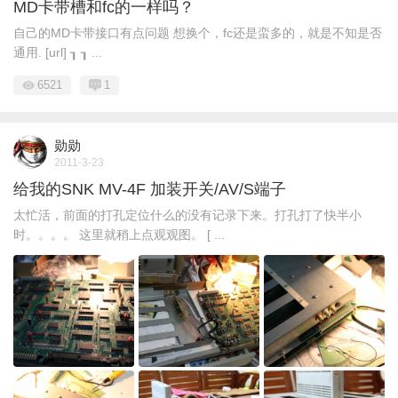
MD卡带槽和fc的一样吗？
自己的MD卡带接口有点问题 想换个，fc还是蛮多的，就是不知是否
通用. [url] ┒ ┒ ...
6521
1
勋勋
2011-3-23
给我的SNK MV-4F 加装开关/AV/S端子
太忙活，前面的打孔定位什么的没有记录下来。打孔打了快半小
时。。。。 这里就稍上点观观图。 [ ...