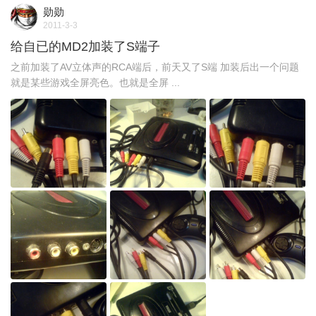
勋勋
2011-3-3
给自已的MD2加装了S端子
之前加装了AV立体声的RCA端后，前天又了S端 加装后出一个问题
就是某些游戏全屏亮色。也就是全屏 ...