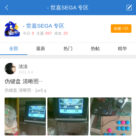
- 世嘉SEGA 专区
- 世嘉SEGA 专区
收藏
+25
今日:
0
主题:
657
排名:
25
全部
最新
热门
热帖
精华
淡淡
2011-5-6
伪键盘 清晰照··
伪键盘 清晰照·· [url] g