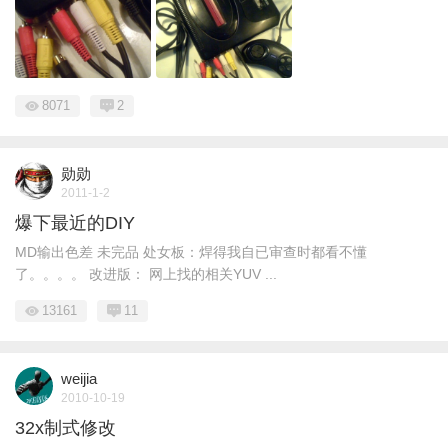
8071
2
勋勋
2011-1-2
爆下最近的DIY
MD输出色差 未完品 处女板：焊得我自已审查时都看不懂
了。。。。 改进版： 网上找的相关YUV ...
13161
11
weijia
2010-10-19
32x制式修改