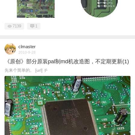
7139
1
clmaster
2010-9-28
《原创》部分原装pal制md机改造图，不定期更新(1)
先来个简单的。 [url] チ