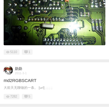
5110
1
勋勋
2011-3-1
md2RGBSCART
大前天无聊做的一条。 [url] ; ; ; ;
7282
5