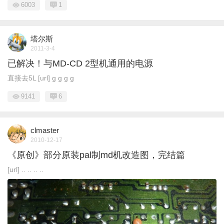
6003
1
塔尔斯
2011-3-4
已解决！与MD-CD 2型机通用的电源
直接去5L [url] ɡ ɡ ɡ ɡ
9141
6
clmaster
2010-12-17
《原创》部分原装pal制md机改造图，完结篇
[url] .. .. .. ..