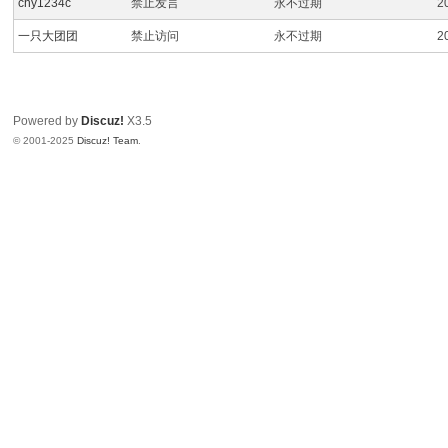
chy1234c
禁止发言
永不过期
2
I
一只大团团
禁止访问
永不过期
2
Y
[
V
Powered by
Discuz!
X3.5
G
© 2001-2025
Discuz! Team
.
D
I
Y
] -
Vi
de
o
G
a
m
e