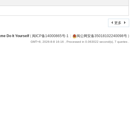
更多
me Do It Yourself
(
闽ICP备14000865号-1
|
闽公网安备35018102240098号
)
GMT+8, 2026-8-8 16:16
, Processed in 0.063022 second(s), 7 queries .