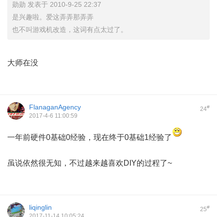
勋勋 发表于 2010-9-25 22:37
是兴趣啦。爱这弄弄那弄弄
也不叫游戏机改造，这词有点太过了。
# V. m! j8 j1 z% a
大师在没
FlanaganAgency
#
24
2017-4-6 11:00:59
一年前硬件0基础0经验，现在终于0基础1经验了
" B N6 t5 T x/ H( U( [5 e+ ]" B
虽说依然很无知，不过越来越喜欢DIY的过程了~
liqinglin
#
25
2017-11-14 10:05:24