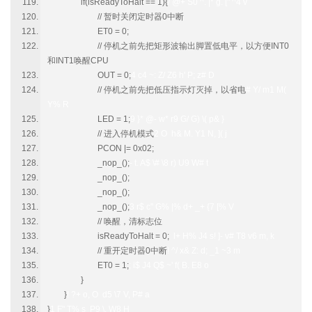
if(isReadyToHalt == 1){
/ @+ S0 ^. |* g. [" ^4 v
// 暂时关闭定时器0中断
ET0 = 0;
// 停机之前先把矩形波输出脚置低电平，以方便INT0
和INT1唤醒CPU
OUT = 0;
4 c4 ~: Z/ Z6 h' P; z# D
// 停机之前先把低压指示灯灭掉，以省电
# Y/ m1 M(
Y% R
LED = 1;
9 }* @- w* r9 G/ G) \( p& }
// 进入停机模式
2 O h& M. Y1 N, ]( j
PCON |= 0x02;
_nop_();
- t. A$ \# \8 r) U9 W# t
_nop_();
_nop_();
_nop_();
3 r$ c" G% |% d+ _+ {7 [% V
// 唤醒，清标志位
isReadyToHalt = 0;
l+ H% J4 s! ]- v# T8 v6 m, k
// 重开定时器0中断
! ^/ x& Z: d; _1 ~3 m
ET0 = 1;
; i$ J4 Q$ ~' f( B. E8 o
}
}
! ?+ o, O d5 \7 V, P# a
}
1 F" T% s P9 \. W8 H