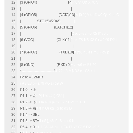
|3 (GPIO4) 14|
) f6 y" U& X: t6 V
| |
|4 (GPIO5) (DATA)13|
% j0 ^( M4 a# w0 Q* K, u; C
| STC15W204S |
|5 (GPIO6) (LATCH)12|
| |
2 e: v- e2 ~5 X5 ]# y0 u
|6 (VCC) (CLK)11|
2 n4 Z& N$ X2 C) U9 ^9 D2 i: `
| |
|7 (GPIO7) (TXD)10|
# @0 h3 e1 m5 ]( c9 p
| |
|8 (GND) (RXD) 9|
+ \# w6 w, l% ?0 `
*---------------------------*
& ?2 u8 M$ D3 c+ G& r: t
Fosc = 12MHz
( A3 E3 p+ s/ \9 w5 z) d9 W
P1.0 -> 上
P1.1 -> 左
* P) U4 z4 i) G% [
P1.2 -> 下
0 O4 I7 I) ]4 ~7 u7 o) K5 ?" J1 I
P1.3 -> 右
# \! r" Q) k& _$ b) d3 D
P1.4 -> SEL
P1.5 -> STA
4 e$ ]; s6 I9 `$ m s9 K
P5.4 -> B
2 U1 ^& U& p+ u, F4 T1 x" Y7 t* D2 H9 Z