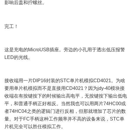
影响后盖和拧螺丝。
9 R9 f& y7 m- S, e# d5 e- T7 f
7 a2 p7 v- @5 {5 n0 O+ N) V7 \
: L0 a; o$ x, x) I( }
完工！
- c# q; c* w& N6 U" A; C2 G
这是充电的MicroUSB插座。旁边的小孔用于透出低压报警
LED的光线。
8 j, k; a7 g2 O C- L4 g4 W
接收端用一片DIP16封装的STC单片机模拟CD4021。为啥
要用单片机模拟而不是直接用CD4021？因为jdy-40模块接
收端在有按键按下的时候输出高电平，无按键按下输出低电
平，和普通手柄正好相反。当然我也可以用两片74HC00或
者74HC04之类的逻辑门进行反相，但那就增加了芯片的数
量。对于FC手柄这种工作频率并不高的设备来说，STC单
片机完全可以胜任模拟工作。