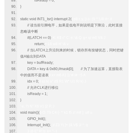
isReady = 0;
}
static void INT1_Isr() interrupt 2{
) p8 r, y, |) o- {9 ^' U8 d+ d
// 读当前引脚电平，如果是低电平则说明是下降沿，此时直接
忽略该中断
if(LATCH == 0)
: K: K$ c" C: e: \& Q: g+ q/ m0 V& J
return;
+ L6 w8 H' \& v
// 当LATCH上升沿到来的时候，锁存所有按键状态，同时把键
值A输出到DATA
key = bufReady;
DATA = key & 0x80;//mask[0]; // 为了加速运算，直接取表
中的值而不是读表
0 x+ m6 A1 }) \# i# ~5 A
idx = 0;
0 s) n( a" d$ R1 W* U1 R/ k) J
// 允许CLK进行移位
isReady = 1;
}
' e, ?) N" X8 V1 ]2 P, J
void main(){
5 O: T9 C4 {- ^' k1 f5 z! m# }; u# u
GPIO_Init();
Interrupt_Init();
; }/ Z3 Y( ]+ {& V$ J/ ^: q
3 {6 E" R! b: k+ ^- t