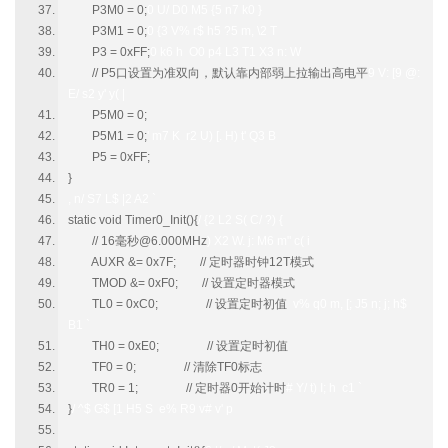
P3M0 = 0;
0 U/ D0 M5 {5 n7 k0 }
P3M1 = 0;
0 {3 V% r$ h5 ?5 m, \2 T
P3 = 0xFF;
0 k6 h O0 p4 L3 T1 X3 n: W
// P5口设置为准双向，默认靠内部弱上拉输出高电平
9 V: [9 @:
E/ s2 y' y( |
P5M0 = 0;
P5M1 = 0;
' m7 K r2 U) [. H) t' Q3 B
P5 = 0xFF;
}
, n/ S7 L$ |2 A2 `
static void Timer0_Init(){
/ {2 L2 S( C/ ?) {
// 16毫秒@6.000MHz
) X2 W. j: M6 m" c( i
AUXR &= 0x7F; // 定时器时钟12T模式
TMOD &= 0xF0; // 设置定时器模式
TL0 = 0xC0; // 设置定时初值
v% q0 m, [; J5 n; j; h$
B1 `
TH0 = 0xE0; // 设置定时初值
TF0 = 0; // 清除TF0标志
TR0 = 1; // 定时器0开始计时
# Y/ t) I; h c1 `
}
/ ^$ G$ [1 H5 S e% R9 v# v' p