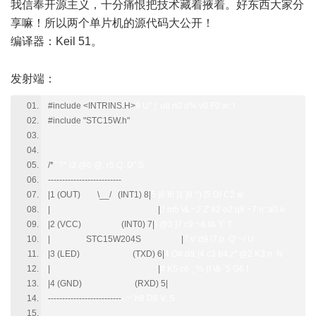
我信奉开源主义，十分痛恨把技术藏着掖着。好东西大家分
享嘛！所以两个单片机的源代码大公开！
编译器：Keil 51。
+ v% }+ r" T: T, x m7 R
发射端：
#include <INTRINS.H>
9 U" |: u8 n0 o% v0 F0 w: I
#include "STC15W.h"
/*
" ?* I3 @6 @, r5 Q. D" S
--------------------------
|1 (OUT) \__/ (INT1) 8|
5 j6 I6 ]1 ]9 ^) [5 D/ C2 w
| |
2 m5 \& ~2 Z' k2 o2 q8 ~7 n: a0 e
|2 (VCC) (INT0) 7|
) @3 ]7 c9 ~& t& Y: T
| STC15W204S |
7 v' d9 i7 p. Q' ~/ U
|3 (LED) (TXD) 6|
4 O# d& |4 c3 b4 z" @2 K3 n N
| |
# K5 c6 _% {! \& `5 G6 I
|4 (GND) (RXD) 5|
--------------------------
- ~' h8 D8 V, S