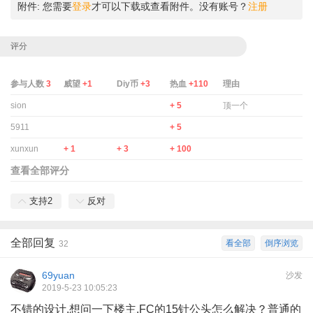
附件:
您需要
登录
才可以下载或查看附件。没有账号？
注册
评分
参与人数
3
威望
+1
Diy币
+3
热血
+110
理由
sion
+ 5
顶一个
5911
+ 5
xunxun
+ 1
+ 3
+ 100
查看全部评分
支持
2
反对
全部回复
看全部
倒序浏览
32
69yuan
沙发
2019-5-23 10:05:23
不错的设计,想问一下楼主,FC的15针公头怎么解决？普通的