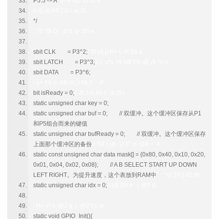
P5.5 -> A
! e! \# G5 s5 O, e
# l5 d( R6 C6 \ w, O
*/
; ?5 ?$ O; _# d q- D5 e
sbit CLK = P3^2;
) f3 y5 j/ H+ {. o! X6 a
sbit LATCH = P3^3;
1 v; z% c9 m8 E8 q$ y6 h) o
sbit DATA = P3^6;
! o+ Y6 s- X9 H( `/ F6 |! ~, P
bit isReady = 0;
6 N; H5 A5 c J( [5 i
static unsigned char key = 0;
static unsigned char buf = 0; // 双缓冲。这个缓冲区保存从P1
和P5组合而来的键值
static unsigned char bufReady = 0; // 双缓冲。这个缓冲区保存
上面那个缓冲区的备份
# R# i, @ }1 F" h: @6 ~ A
static const unsigned char data mask[] = {0x80, 0x40, 0x10, 0x20,
0x01, 0x04, 0x02, 0x08}; // A B SELECT START UP DOWN
LEFT RIGHT。为提升速度，这个表放到RAM中
" ~" q( Z4 ]' d2 M
static unsigned char idx = 0;
8 p$ D6 A* [; @9 d
/ H+ v* k @2 g; [- @2 b1 w
static void GPIO_Init(){