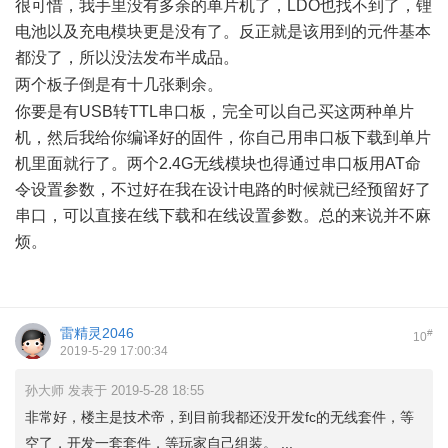
很可惜，我手里没有多余的单片机了，LDO也找不到了，锂
电池以及充电模块更是没有了。反正就是该用到的元件基本
都没了，所以没法发布半成品。
) x: E. V. ^( j5 J: K1 c- D; ?
两个板子倒是有十几张剩余。
) m+ C1 r* W2 z+ X% X) q
你要是有USB转TTL串口板，完全可以自己买这两种单片
机，然后我给你编译好的固件，你自己用串口板下载到单片
机里面就行了。两个2.4G无线模块也得通过串口板用AT命
令设置参数，不过好在我在设计电路的时候就已经预留好了
串口，可以直接在线下载和在线设置参数。总的来说并不麻
烦。
雷精灵2046
#
10
2019-5-29 17:00:34
孙大师 发表于 2019-5-28 18:55
非常好，楼主是技术帝，到目前我都还没开发fc的无线套件，等
空了，开发一套套件，等玩家自己组装。 ...