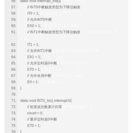
static void Interrupt_Init(){
6 |/ u/ M; |( J3 a
// INT0中断触发类型为下降沿触发
IT0 = 1;
% t, K( D! x+ p3 h X
// 允许INT0中断
EX0 = 1;
3 Q! m6 P/ b' ~6 h/ W9 |
// INT1中断触发类型为下降沿触发
) i J7 o3 C# i6 k7 Q, R3
Z [2 v
IT1 = 1;
// 允许INT1中断
2 {% L7 n; f/ \% R' f0 M) F4 `$ r
EX1 = 1;
// 允许定时器0中断
# x% ]4 x8 n" p# ?) ^
ET0 = 1;
& J4 y; ~' h; I
// 允许全局中断
$ t) d' w5 |. V+ W0 k
EA = 1;
; ^0 Y% W! ]' v
}
static void INT0_Isr() interrupt 0{
// 矩形波次数累计归零
) S- P$ e& Q# L* Q
count = 0;
// 重开定时器0中断
ET0 = 1;
}