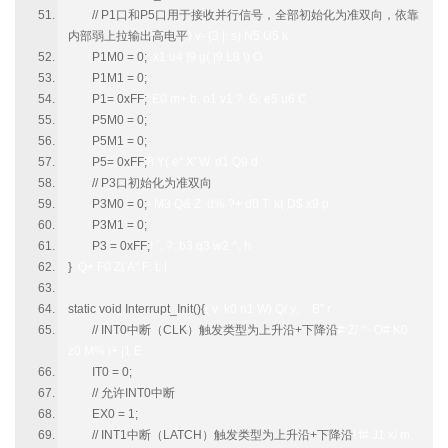
// P1口和P5口用于接收并行信号，全部初始化为准双向，依靠
内部弱上拉输出高电平
) v- {3 |: s) N5 U5 k
P1M0 = 0;
: x1 u4 ]9 g( |9 L8 \) O
P1M1 = 0;
P1= 0xFF;
' E0 m+ b, o1 v1 ?. G; e5 u6 C
P5M0 = 0;
P5M1 = 0;
P5= 0xFF;
8 Y( e" X' W. d1 Q9 d
// P3口初始化为准双向
P3M0 = 0;
- M3 Q& Z d% ?+ d0 T: k( D$ x9 p
P3M1 = 0;
P3 = 0xFF;
! `, ?: b3 q3 w2 ^, h
}
: Q+ F0 Z( A" F: t, l
static void Interrupt_Init(){
( v: k0 n1 W) Q/ y; `: B" r
// INT0中断（CLK）触发类型为上升沿+下降沿
# Z/ ^- O# K0
z0 M% i+ |1 E
IT0 = 0;
// 允许INT0中断
EX0 = 1;
// INT1中断（LATCH）触发类型为上升沿+下降沿
! f# J1 x/ m.