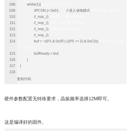
while(1){
% E4 j t" I) p3 O0 u
//PCON |= 0x01; // 进入省电模式
5 S7 S( n8 ~& A2 C
//_nop_();
) p0 f# Y2 g0 N6 x& Q
//_nop_();
% k+ s, w7 M* X: i0 e
//_nop_();
5 H$ ]+ o6 V# ?9 x+ L
//_nop_();
buf = ~((P1 & 0x3F) | ((P5 << 2) & 0xC0));
0 d+ G0 j; `8 Q(
u T9 a7 a
bufReady = buf;
}
}
复制代码
& w6 U6 v1 W' M/ z2 N
硬件参数配置无特殊要求，晶振频率选择12M即可。
$ b/ a' t*
E" b0 h; M
这是编译好的固件。