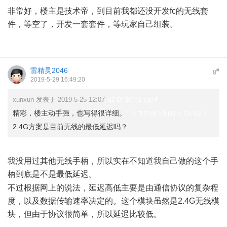
非常好，楼主是技术帝，到目前我都还没开发fc的无线套
件，等空了，开发一套套件，等玩家自己组装。
雷精灵2046
#
8
2019-5-29 16:49:20
xunxun 发表于 2019-5-25 12:07
, q2 O* B9 n& t; p/ F
精彩，楼主动手强，也写得很详细。
* ~( T! T/ d6 b9 D3 d. O+ U2 H
2.4G方案是目前无线的最低延迟吗？
我没用过其他无线手柄，所以实在不知道我自己做的这个手
柄到底是不是最低延迟。
, j. X$ g" t P& y% |
不过根据网上的说法，延迟高低主要是由通信协议的复杂程
度，以及数据传输速率决定的。这个模块虽然是2.4G无线模
块，但由于协议很简单，所以延迟比较低。
, P# Z* n4 x3 Y8 G4