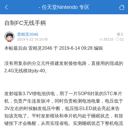
- 任天堂Nintendo 专区
自制FC无线手柄
雷精灵2046
楼主
2019-5-22 14:16:45
26210
32
本帖最后由 雷精灵2046 于 2019-6-14 09:28 编辑
7 u: w% E( G* l2 ^( M9 j: z
没有用复杂的分立元件搭建发射接收电路，直接用的现成的
2.4G无线模块jdy-40。
. d0 Z( k: ~3 R1 o* @) g
+ p4 v" }* T# z% g h$ _
发射端靠3.7V锂电池供电，用了一片SOP8封装的STC单片
机，负责产生连发脉冲，同时负责检测电池电量，电压低于
3V左右的时候触发低压中断，低压指示LED就会亮起来告
知该充电了。平时发射模块和单片机均处于睡眠状态，有按
键按下才会唤醒，从而实现省电。实测睡眠状态下整机电流