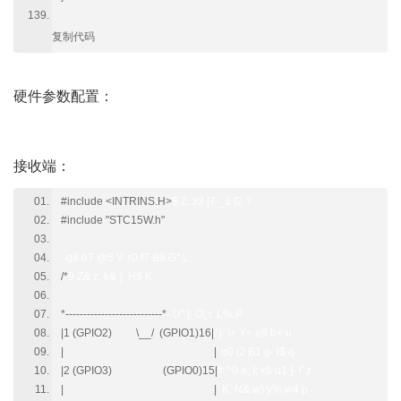
复制代码
硬件参数配置：
接收端：
7 U# F( x6 T3 y5 w! _3 t4 l2 Q
#include <INTRINS.H>
$ Z. z2 |7 _1 [2 ?
#include "STC15W.h"
q8 o7 @5 V. r0 f7 B9 G" L
/*
9 Z& z, k& }. H$ K
*---------------------------*
- U" [: O; r. L% P
|1 (GPIO2) \__/ (GPIO1)16|
/ j: \+ Y+ a9 b+ u
| |
' o0 |2 B1 g- i$ q
|2 (GPIO3) (GPIO0)15|
# ^0 e, I; x6 u1 ]- l' z
| |
. K. N& w) y% w4 p