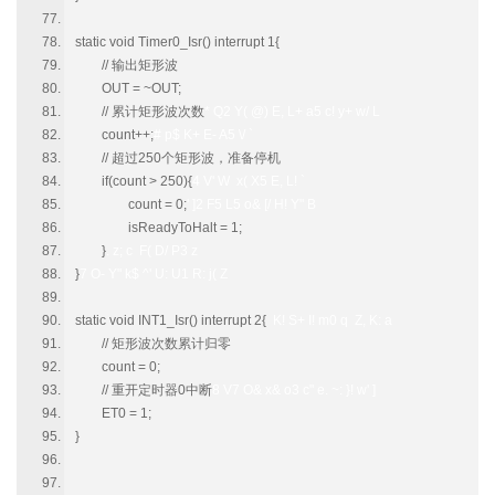
static void Timer0_Isr() interrupt 1{
// 输出矩形波
OUT = ~OUT;
// 累计矩形波次数
* Q2 Y( @) E, L+ a5 c! y+ w/ L
count++;
# p$ K+ E- A5 \/ `
// 超过250个矩形波，准备停机
if(count > 250){
4 V' W x( X5 E, L! `
count = 0;
' ]2 F5 L5 o& [/ H! Y" B
isReadyToHalt = 1;
}
. z; c F( D/ P3 z
}
7 O- Y" k$ ^' U: U1 R: j( Z
static void INT1_Isr() interrupt 2{
K! S+ I! m0 q Z, K: a
// 矩形波次数累计归零
count = 0;
// 重开定时器0中断
8 V7 O& x& o3 c" e. ~: }! w' ]
ET0 = 1;
}