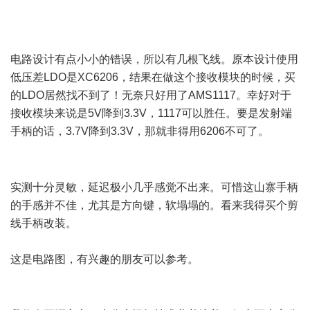
电路设计有点小小的错误，所以有几根飞线。原本设计使用
低压差LDO是XC6206，结果在做这个接收模块的时候，买
的LDO居然找不到了！无奈只好用了AMS1117。幸好对于
接收模块来说是5V降到3.3V，1117可以胜任。要是发射端
手柄的话，3.7V降到3.3V，那就非得用6206不可了。
' I z' T%
~7 q3 B. ^8 U
! B0 `" H2 \" \
实测十分灵敏，延迟极小几乎感觉不出来。可惜这山寨手柄
的手感并不佳，尤其是方向键，软塌塌的。看来我得买个剪
线手柄改装。
这是电路图，有兴趣的朋友可以参考。
# Q E" H* n: F2 v% Z
) R: ~1 U: \1 y, a2 g' O