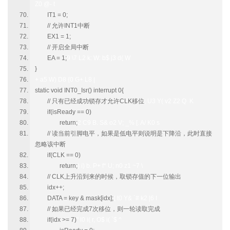
Z0 @- t
IT1 = 0;
// 允许INT1中断
EX1 = 1;
// 开启全局中断
EA = 1;
9 \7 L2 k: W: b$ j3 d( W
}
+ a5 W) D8 {0 G+ L8 |
static void INT0_Isr() interrupt 0{
// 只有已经成功锁存才允许CLK移位
; U3 Y( v2 Z2 Q K
if(isReady == 0)
return;
2 C9 B. S& o2 V; _% [. A/ K0 s
// 读当前引脚电平，如果是低电平则说明是下降沿，此时直接
忽略该中断
if(CLK == 0)
return;
) i) b. P+ f* U; n0 z1 ~7 \
// CLK上升沿到来的时候，取锁存值的下一位输出
idx++;
DATA = key & mask[idx];
( t0 Y& `# k2 |6 I
// 如果已经完成7次移位，则一轮读取完成
if(idx >= 7)
" l0 i( r, O$ i( `$ ^