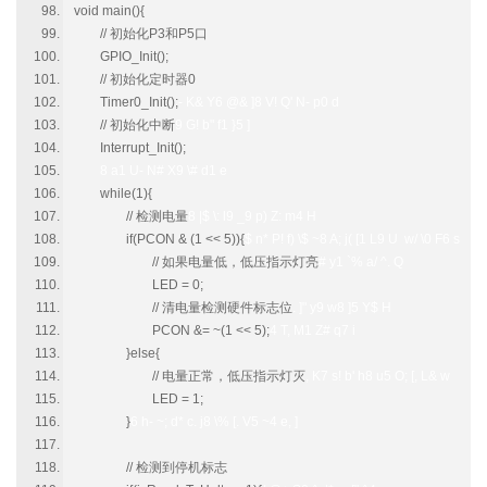
void main(){
// 初始化P3和P5口
GPIO_Init();
// 初始化定时器0
Timer0_Init();
- K& Y6 @& ]8 V! Q' N- p0 d
// 初始化中断
9 G! b" f1 }5 ]
Interrupt_Init();
8 a1 U- N# X9 \# d1 e
while(1){
// 检测电量
8 |$ \: l9 _9 p) Z: m4 H
if(PCON & (1 << 5)){
$ n* P! f) \$ ~8 A; j( [1 L9 U w/ \0 F6 s
// 如果电量低，低压指示灯亮
# y1 `% a/ ^. Q
LED = 0;
// 清电量检测硬件标志位
. ]" y9 w8 ]5 Y$ H
PCON &= ~(1 << 5);
4 T, M1 Z# q7 i
}else{
// 电量正常，低压指示灯灭
, K7 s! b' h8 u5 O; [, L& w
LED = 1;
}
6 h- ~; d* c. j8 \% [. V5 ~4 e, ]
// 检测到停机标志