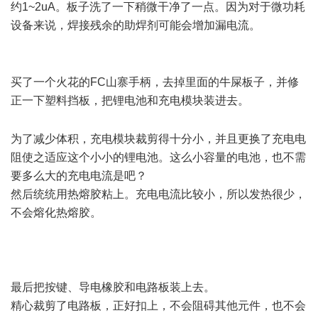
约1~2uA。板子洗了一下稍微干净了一点。因为对于微功耗
设备来说，焊接残余的助焊剂可能会增加漏电流。
% U. i! G'
B4 m# {9 Y% N9 M
买了一个火花的FC山寨手柄，去掉里面的牛屎板子，并修
正一下塑料挡板，把锂电池和充电模块装进去。
, a& z( d2 s7 }"
}
为了减少体积，充电模块裁剪得十分小，并且更换了充电电
阻使之适应这个小小的锂电池。这么小容量的电池，也不需
要多么大的充电电流是吧？
然后统统用热熔胶粘上。充电电流比较小，所以发热很少，
不会熔化热熔胶。
( @6 G. t9 G9 U" u% t
最后把按键、导电橡胶和电路板装上去。
精心裁剪了电路板，正好扣上，不会阻碍其他元件，也不会