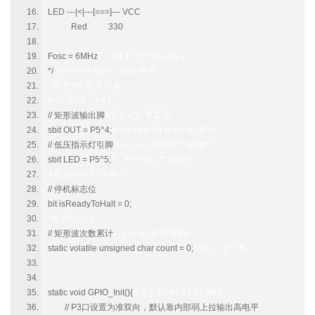
LED ---|<|---[===]--- VCC
Red 330
Fosc = 6MHz
7 \: U4 T: O! ?' F4 v0 [: x
*/
" }0 V% N- W* s u5 X! W' R
, @, f" N0 P! J( S) K
# G* l2 ~8 `: w1 j
// 矩形波输出脚
+ i1 j/ v( h I5 Z, B
sbit OUT = P5^4;
8 @8 |4 u- x4 p- v+ M( J2 P
// 低压指示灯引脚
1 w/ }+ c* ?! A& l' T! q# f# `
sbit LED = P5^5;
5 ` R* t% e; Z" q& t! y
3 t1 A$ R0 x' ?& R( `
// 停机标志位
bit isReadyToHalt = 0;
" \5 v4 G- \ {
// 矩形波次数累计
- _( ^+ X) [0 ?8 B$ w
static volatile unsigned char count = 0;
" V2 ~+ }) ?: h
static void GPIO_Init(){
6 S: [- X0 e& p1 Z1 A9 c
// P3口设置为准双向，默认靠内部弱上拉输出高电平