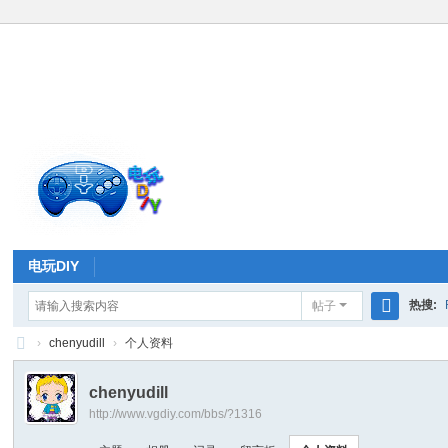
电玩DIY
热搜:
帖子
搜
›
chenyudill
›
个人资料
索
电
chenyudill
玩
http://www.vgdiy.com/bbs/?1316
D