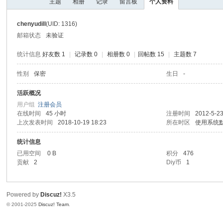
主题
相册
记录
留言板
个人资料
I
Y
chenyudill
(UID: 1316)
[
邮箱状态
未验证
V
统计信息
好友数 1
|
记录数 0
|
相册数 0
|
回帖数 15
|
主题数 7
G
性别
保密
生日
-
D
I
活跃概况
用户组
注册会员
Y
在线时间
45 小时
注册时间
2012-5-23
] -
上次发表时间
2018-10-19 18:23
所在时区
使用系统
Vi
统计信息
de
已用空间
0 B
积分
476
贡献
2
Diy币
1
o
G
a
Powered by
Discuz!
X3.5
© 2001-2025
Discuz! Team
.
m
e