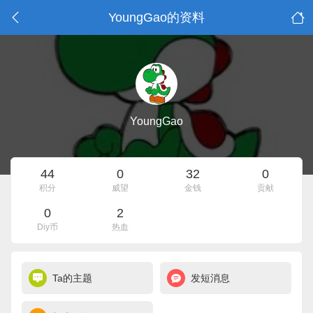
YoungGao的资料
YoungGao
44
0
32
0
积分
威望
金钱
贡献
0
2
Diy币
热血
Ta的主题
发短消息