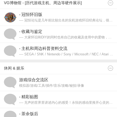
VG博物馆 - [历代游戏主机、周边等硬件展示]
- 冠恒怀旧版
---- 冠恒论坛是几年前比较出名的实机游戏怀旧经典论坛，很多丰富经典的游戏图文资料和收藏展示，按现来看就像博物馆一样，希望这些资料能够一直保留下去，分享给广大爱好者们。
- 收藏与鉴定
---- 大家怀旧和DIY的同时也有自已的收藏及使用中的爱物，或贵或贱或多或少，只要自已喜欢都是自已心目中的宝贝。
[ 收藏物的来历、版本型号、原装组装、生产年份、真伪、是否维修过、价值等等，流动性科普交流评价讨论。] 欢迎大家交流。
- 主机和周边科普资料交流
---- SEGA / SNK / Nintendo / Sony / Microsoft / NEC / Atari / Coleco / Mattel / 3DO / Philips / Computer Systems / Arcade / Medleys / Piano
休闲 & 娱乐
游戏综合交流区
模拟器/游戏/工具/插件/音乐/攻略/秘技/录像
- [模拟器/游戏/工具/插件] VG模拟器和游戏交流，模拟插件、导入、导出、修改、教程等等
- [模拟音乐][MIDI][ReMix] 模拟游戏相关的原始音乐、原声OST、MP3 ReMix、MIDI 铃声等
- 精彩贴图
- [攻略秘技心得讨论/模拟录像全程攻略]打造属于玩家自已的游戏过程，属于玩家自已的游戏的风格。游戏全程录像可以做为最形象的游戏攻略。欢迎高手们分享自已的作品。
---- 无声的世界里讲述内心的感受！永恒的感动里推开心灵的窗户！
- 茶余饭后